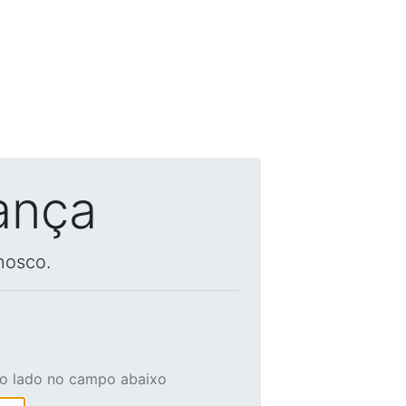
ança
nosco.
ao lado no campo abaixo