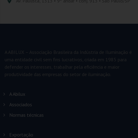
Av. Paulista, 1313 • 9º andar • conj. 913 • São Paulo/SP
A ABILUX – Associação Brasileira da Indústria de Iluminação é
uma entidade civil sem fins lucrativos, criada em 1985 para
defender os interesses, trabalhar pela eficiência e maior
produtividade das empresas do setor de iluminação.
A Abilux
Associados
Normas técnicas
Exportação