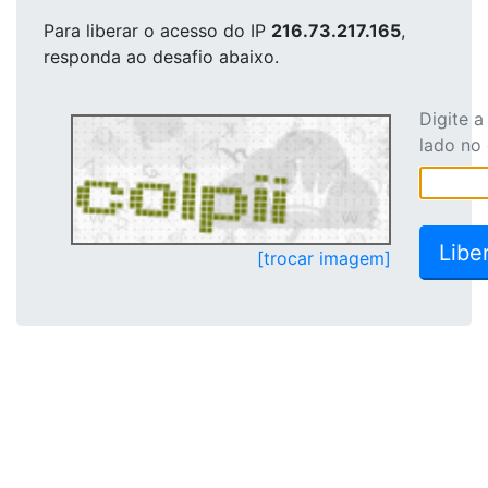
Para liberar o acesso
do IP
216.73.217.165
,
responda ao desafio abaixo.
Digite 
lado no
[trocar imagem]