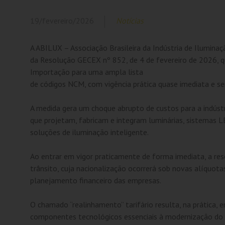
19/fevereiro/2026
Notícias
A ABILUX – Associação Brasileira da Indústria de Ilumin
da Resolução GECEX nº 852, de 4 de fevereiro de 2026,
Importação para uma ampla lista
de códigos NCM, com vigência prática quase imediata e s
A medida gera um choque abrupto de custos para a indústr
que projetam, fabricam e integram luminárias, sistemas L
soluções de iluminação inteligente.
Ao entrar em vigor praticamente de forma imediata, a re
trânsito, cuja nacionalização ocorrerá sob novas alíquot
planejamento financeiro das empresas.
O chamado “realinhamento” tarifário resulta, na prática,
componentes tecnológicos essenciais à modernização do se