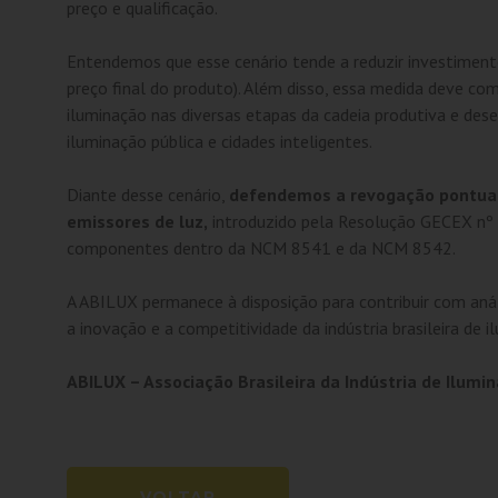
preço e qualificação.
Entendemos que esse cenário tende a reduzir investiment
preço final do produto). Além disso, essa medida deve com
iluminação nas diversas etapas da cadeia produtiva e deses
iluminação pública e cidades inteligentes.
Diante desse cenário,
defendemos a revogação pontual
emissores de luz,
introduzido pela Resolução GECEX nº
componentes dentro da NCM 8541 e da NCM 8542.
A ABILUX permanece à disposição para contribuir com aná
a inovação e a competitividade da indústria brasileira de i
ABILUX – Associação Brasileira da Indústria de Ilumi
VOLTAR