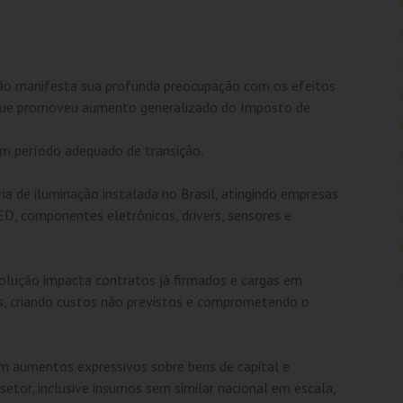
ação manifesta sua profunda preocupação com os efeitos
 que promoveu aumento generalizado do Imposto de
em período adequado de transição.
ia de iluminação instalada no Brasil, atingindo empresas
ED, componentes eletrônicos, drivers, sensores e
solução impacta contratos já firmados e cargas em
as, criando custos não previstos e comprometendo o
 em aumentos expressivos sobre bens de capital e
tor, inclusive insumos sem similar nacional em escala,