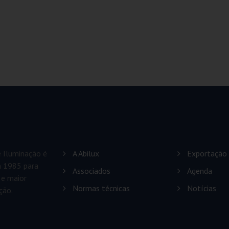
e Iluminação é
A Abilux
Exportação
em 1985 para
Associados
Agenda
 e maior
Normas técnicas
Notícias
ção.