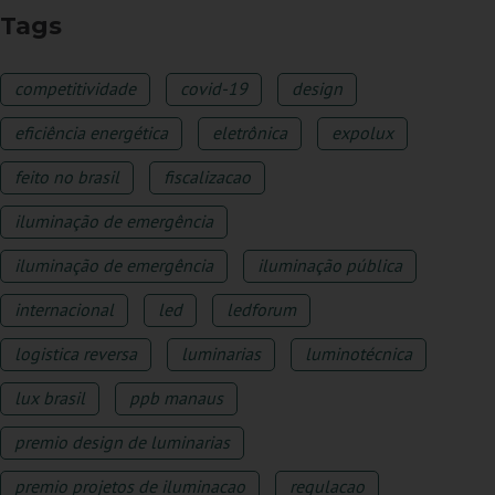
Tags
competitividade
covid-19
design
eficiência energética
eletrônica
expolux
feito no brasil
fiscalizacao
iluminação de emergência
iluminação de emergência
iluminação pública
internacional
led
ledforum
logistica reversa
luminarias
luminotécnica
lux brasil
ppb manaus
premio design de luminarias
premio projetos de iluminacao
regulacao