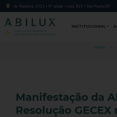
Av. Paulista, 1313 • 9º andar • conj. 913 • São Paulo/SP
INSTITUCIONAL
A
Home
Manifestação da A
Resolução GECEX 