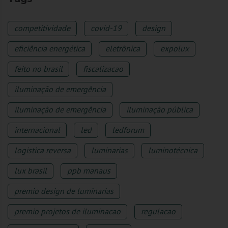
competitividade
covid-19
design
eficiência energética
eletrônica
expolux
feito no brasil
fiscalizacao
iluminação de emergência
iluminação de emergência
iluminação pública
internacional
led
ledforum
logistica reversa
luminarias
luminotécnica
lux brasil
ppb manaus
premio design de luminarias
premio projetos de iluminacao
regulacao