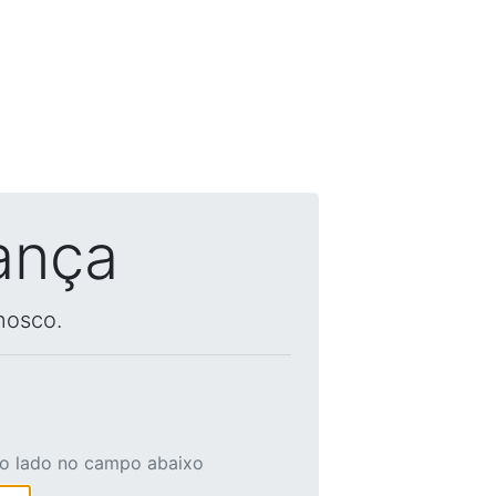
ança
nosco.
ao lado no campo abaixo