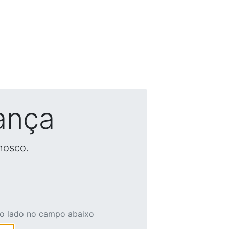
ança
nosco.
ao lado no campo abaixo