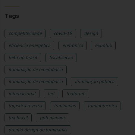
Tags
competitividade
covid-19
design
eficiência energética
eletrônica
expolux
feito no brasil
fiscalizacao
iluminação de emergência
iluminação de emergência
iluminação pública
internacional
led
ledforum
logistica reversa
luminarias
luminotécnica
lux brasil
ppb manaus
premio design de luminarias